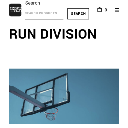
Skip
Search
to
0
the
SEARCH
content
RUN DIVISION